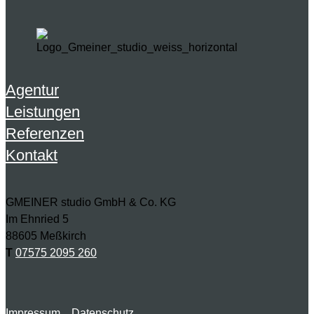
Agentur
Leistungen
Referenzen
Kontakt
GMEINER studio GmbH & Co. KG
Im Ehnried 5
88605 Meßkirch
T
07575 2095 260
Folgen
Impressum
Datenschutz