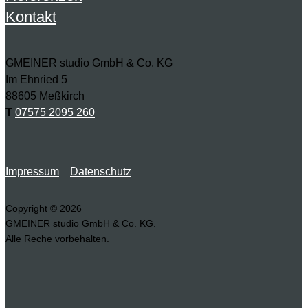
Kontakt
GMEINER studio GmbH & Co. KG
Im Ehnried 5
88605 Meßkirch
T
07575 2095 260
Folgen
Impressum
Datenschutz
Copyright © 2026
GMEINER studio GmbH & Co. KG.
Alle Reche vorbehalten.