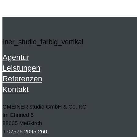
Agentur
Leistungen
Referenzen
Kontakt
GMEINER studio GmbH & Co. KG
Im Ehnried 5
88605 Meßkirch
T
07575 2095 260